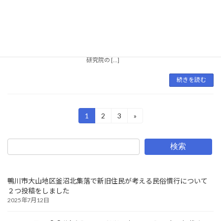
12月16日土曜日、木更津市中央公民館で木更津
市教育委員会と千葉大学共同開催の公開講座
「暮らしの中の文化資源」を開催し、登壇する
機会をいただきました。私と房総民俗研究の第
一人者である田村勇先生、そして千葉大学工学
研究院の […]
続きを読む
投
1
2
3
»
固
固
固
定
定
定
稿
ペ
ペ
ペ
ー
ー
ー
の
検索
ジ
ジ
ジ
ペ
ー
鴨川市大山地区釜沼北集落で新旧住民が考える民俗慣行について
２つ投稿をしました
ジ
2025年7月12日
送