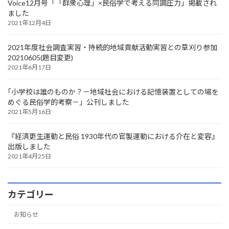
Voice12月号「「群衆心理」×民俗学で考える同調圧力」掲載され
り
ました
2021年12月4日
2021年度社会調査実習・持続的地域貢献活動実習との草刈り参加
20210605(題目変更)
2021年6月17日
｢小学校は誰のものか？－地域社会における記憶装置としての場を
めぐる民俗学的考察－」公刊しました
2021年5月16日
『経済更生運動と民俗 1930年代の官製運動における介在と変容』
出版しました
2021年4月25日
カテゴリー
お知らせ