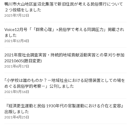
鴨川市大山地区釜沼北集落で新旧住民が考える民俗慣行について
２つ投稿をしました
2025年7月12日
Voice12月号「「群衆心理」×民俗学で考える同調圧力」掲載され
ました
2021年12月4日
2021年度社会調査実習・持続的地域貢献活動実習との草刈り参加
20210605(題目変更)
2021年6月17日
｢小学校は誰のものか？－地域社会における記憶装置としての場を
めぐる民俗学的考察－」公刊しました
2021年5月16日
『経済更生運動と民俗 1930年代の官製運動における介在と変容』
出版しました
2021年4月25日