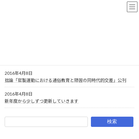
コ
ナ
和田健 研究室
ン
ビ
テ
ゲ
ン
ー
ツ
シ
2016年4月
へ
ョ
ス
ン
キ
に
ッ
移
ホーム
2016年4月
プ
動
2016年4月8日
拙論「官製運動における通俗教育と陋習の同時代的交差」公刊
2016年4月8日
新年度から少しずつ更新していきます
検索