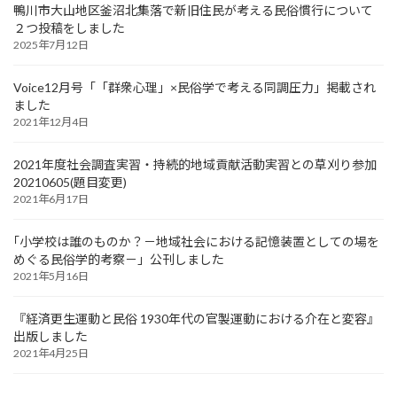
鴨川市大山地区釜沼北集落で新旧住民が考える民俗慣行について
２つ投稿をしました
2025年7月12日
Voice12月号「「群衆心理」×民俗学で考える同調圧力」掲載され
ました
2021年12月4日
2021年度社会調査実習・持続的地域貢献活動実習との草刈り参加
20210605(題目変更)
2021年6月17日
｢小学校は誰のものか？－地域社会における記憶装置としての場を
めぐる民俗学的考察－」公刊しました
2021年5月16日
『経済更生運動と民俗 1930年代の官製運動における介在と変容』
出版しました
2021年4月25日