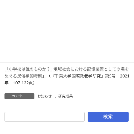
きた住民も、そしてこれから仲間に移住を勧める住民も、「小学
校がないということは大変なダメージであること」、それを書き
留めておきたかったのです。
それは小学校、特に古くから立地している小学校は、まさに村の
中心地（市街地）に立地していることが多く、そして多くの人が
集まる村落空間にあったということです。
ご笑覧いただき、ご意見をいただければ幸甚です。
「小学校は誰のものか？ : 地域社会における記憶装置としての場を
めぐる民俗学的考察」
（『千葉大学国際教養学研究』第5号 2021
年 107-122頁）
お知らせ
、
研究成果
カテゴリー
検索